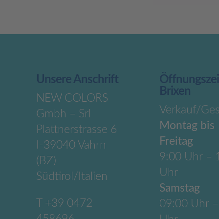
Unsere Anschrift
Öffnungsze
Brixen
NEW COLORS
Verkauf/Ges
Gmbh – Srl
Montag bis
Plattnerstrasse 6
Freitag
I-39040 Vahrn
9:00 Uhr – 
(BZ)
Uhr
Südtirol/Italien
Samstag
T
+39 0472
09:00 Uhr –
458696