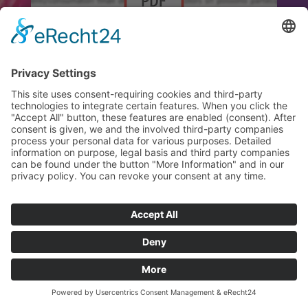
NEWS
Regolamento del concorso a premi
New Colors Varna il 25.10.2024!
leggi tutto
Leggi tutte le notizie
NEWCOLORS
CATALOGO
HOBBISTICA
2023/2024