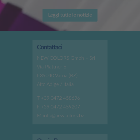
Leggi tutte le notizie
Contattaci
NEW COLORS Gmbh – Srl
Via Plattner 6
I-39040 Varna (BZ)
Alto Adige / Italia
T
+39 0472 458696
F +39 0472 459207
M
info@newcolors.bz