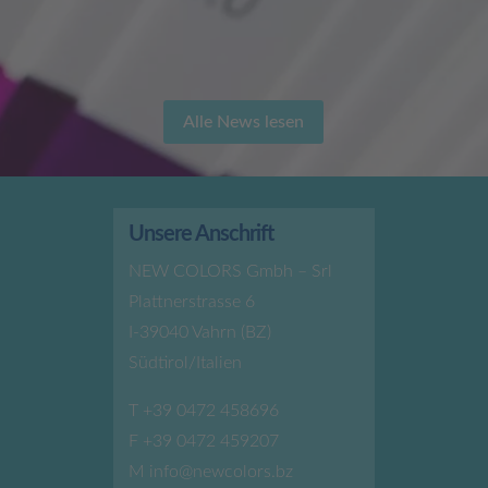
Alle News lesen
Unsere Anschrift
NEW COLORS Gmbh – Srl
Plattnerstrasse 6
I-39040 Vahrn (BZ)
Südtirol/Italien
T
+39 0472 458696
F +39 0472 459207
M
info@newcolors.bz