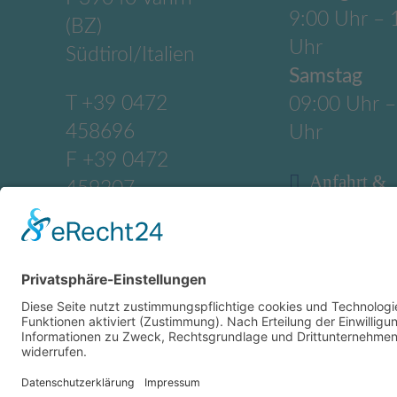
9:00 Uhr – 
(BZ)
Uhr
Südtirol/Italien
Samstag
T
+39 0472
09:00 Uhr –
458696
Uhr
F +39 0472
Anfahrt &
459207
Anschrift
M
info@newcolors.b
z
NEWCOLORS
BASTELKATALOG
2023/2024