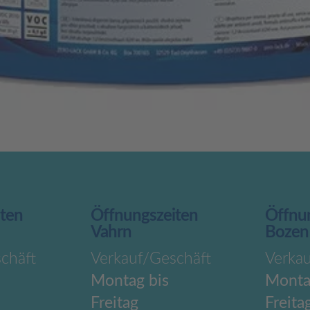
iten
Öffnungszeiten
Öffnu
Vahrn
Bozen
chäft
Verkauf/Geschäft
Verka
Montag bis
Monta
Freitag
Freita