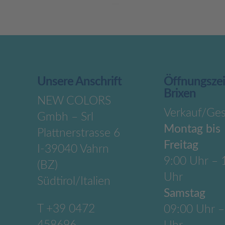
Unsere Anschrift
Öffnungsze
Brixen
NEW COLORS
Verkauf/Ges
Gmbh – Srl
Montag bis
Plattnerstrasse 6
Freitag
I-39040 Vahrn
9:00 Uhr – 
(BZ)
Uhr
Südtirol/Italien
Samstag
T
+39 0472
09:00 Uhr –
458696