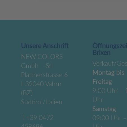
Unsere Anschrift
Öffnungsze
Brixen
NEW COLORS
Verkauf/Ges
Gmbh – Srl
Montag bis
Plattnerstrasse 6
Freitag
I-39040 Vahrn
9:00 Uhr – 
(BZ)
Uhr
Südtirol/Italien
Samstag
T
+39 0472
09:00 Uhr –
458696