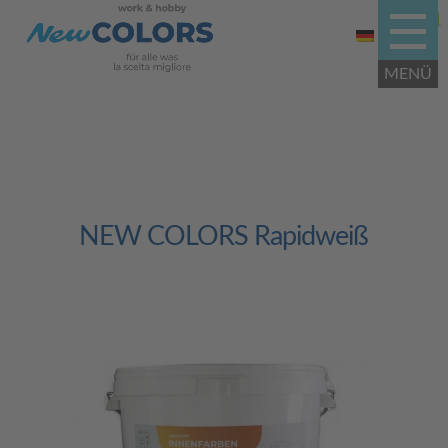
NEW COLORS Rapidweiß