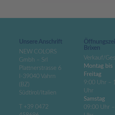
Unsere Anschrift
Öffnungsze
Brixen
NEW COLORS
Verkauf/Ges
Gmbh – Srl
Montag bis
Plattnerstrasse 6
Freitag
I-39040 Vahrn
9:00 Uhr – 
(BZ)
Uhr
Südtirol/Italien
Samstag
T
+39 0472
09:00 Uhr –
458696