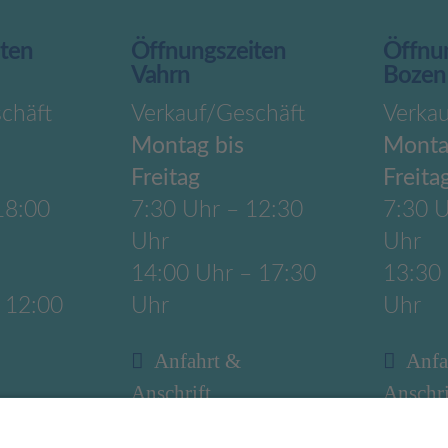
iten
Öffnungszeiten
Öffnu
Vahrn
Bozen
chäft
Verkauf/Geschäft
Verka
Montag bis
Monta
Freitag
Freita
18:00
7:30 Uhr – 12:30
7:30 U
Uhr
Uhr
14:00 Uhr – 17:30
13:30
 12:00
Uhr
Uhr
Anfahrt &
Anfa
Anschrift
Anschri