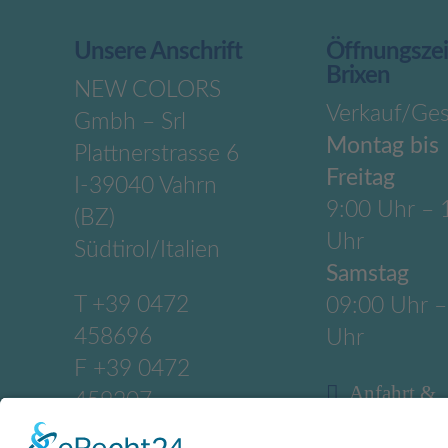
Unsere Anschrift
Öffnungsze
Brixen
NEW COLORS
Verkauf/Ges
Gmbh – Srl
Montag bis
Plattnerstrasse 6
Freitag
I-39040 Vahrn
9:00 Uhr – 
(BZ)
Uhr
Südtirol/Italien
Samstag
T
+39 0472
09:00 Uhr –
458696
Uhr
F +39 0472
Anfahrt &
459207
Anschrift
M