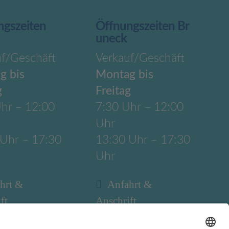
ngszeiten
Öffnungszeiten Br
uneck
uf/Geschäft
Verkauf/Geschäft
g bis
Montag bis
g
Freitag
hr – 12:00
7:30 Uhr – 12:00
Uhr
 Uhr – 17:30
13:30 Uhr – 17:30
Uhr
hrt &
Anfahrt &
ft
Anschrift