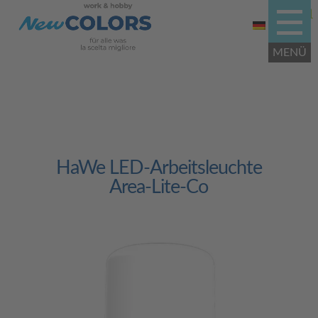
HaWe LED-Arbeitsleuchte
Area-Lite-Co