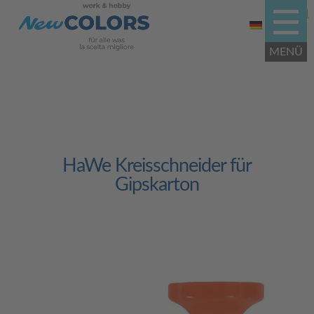
HaWe Kreisschneider für
Gipskarton