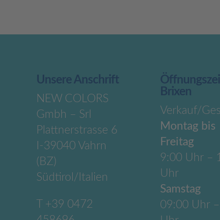
Unsere Anschrift
Öffnungsze
Brixen
NEW COLORS
Verkauf/Ges
Gmbh – Srl
Montag bis
Plattnerstrasse 6
Freitag
I-39040 Vahrn
9:00 Uhr – 
(BZ)
Uhr
Südtirol/Italien
Samstag
T
+39 0472
09:00 Uhr –
458696