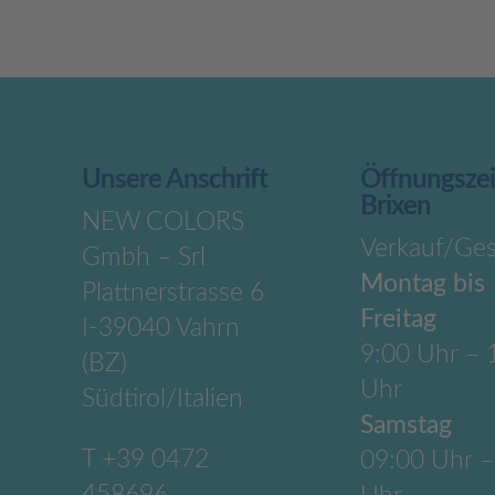
Unsere Anschrift
Öffnungsze
Brixen
NEW COLORS
Verkauf/Ges
Gmbh – Srl
Montag bis
Plattnerstrasse 6
Freitag
I-39040 Vahrn
9:00 Uhr – 
(BZ)
Uhr
Südtirol/Italien
Samstag
T
+39 0472
09:00 Uhr –
458696