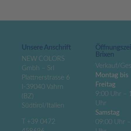
Unsere Anschrift
Öffnungsze
Brixen
NEW COLORS
Verkauf/Ges
Gmbh – Srl
Montag bis
Plattnerstrasse 6
Freitag
I-39040 Vahrn
9:00 Uhr – 
(BZ)
Uhr
Südtirol/Italien
Samstag
T
+39 0472
09:00 Uhr –
458696