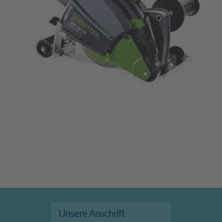
Unsere Anschrift