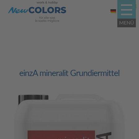
einzA mineralit Grundiermittel