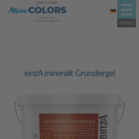
einzA mineralit Grundiergel