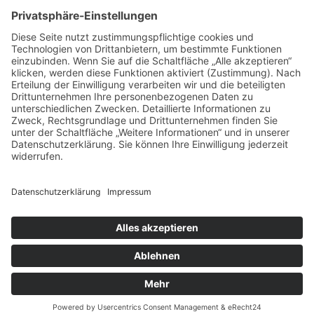
13:30 Uhr – 17:30 Uhr
Anfahrt & Anschrift
Öffnungszeiten Bruneck
Verkauf/Geschäft
Montag bis Freitag
7:30 Uhr – 12:00 Uhr
13:30 Uhr – 17:30 Uhr
Anfahrt & Anschrift
© New Colors GmbH
MwSt.-Nr.: 02208510210
NEWCOLORS
BASTELKATALOG
Datenschutz
Impressum
powered by trend-media
2023/2024