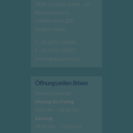
NEW COLORS Gmbh – Srl
Plattnerstrasse 6
I-39040 Vahrn (BZ)
Südtirol/Italien
T
+39 0472 458696
F +39 0472 459207
M
info@newcolors.bz
Öffnungszeiten Brixen
Verkauf/Geschäft
Montag bis Freitag
9:00 Uhr – 18:00 Uhr
Samstag
09:00 Uhr – 12:00 Uhr