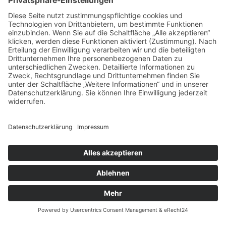
13:30 Uhr – 17:30 Uhr
Anfahrt & Anschrift
Öffnungszeiten Bruneck
Verkauf/Geschäft
Montag bis Freitag
7:30 Uhr – 12:00 Uhr
13:30 Uhr – 17:30 Uhr
Anfahrt & Anschrift
NEWCOLORS
© New Colors GmbH
MwSt.-Nr.: 02208510210
BASTELKATALOG
2023/2024
Datenschutz
Impressum
powered by trend-media