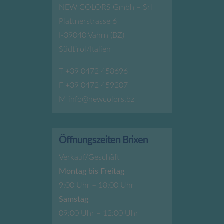
NEW COLORS Gmbh – Srl
Plattnerstrasse 6
I-39040 Vahrn (BZ)
Südtirol/Italien
T
+39 0472 458696
F +39 0472 459207
M
info@newcolors.bz
Öffnungszeiten Brixen
Verkauf/Geschäft
Montag bis Freitag
9:00 Uhr – 18:00 Uhr
Samstag
09:00 Uhr – 12:00 Uhr