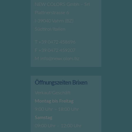
NEW COLORS Gmbh – Srl
Plattnerstrasse 6
I-39040 Vahrn (BZ)
Südtirol/Italien
T
+39 0472 458696
F +39 0472 459207
M
info@newcolors.bz
Öffnungszeiten Brixen
Verkauf/Geschäft
Montag bis Freitag
9:00 Uhr – 18:00 Uhr
Samstag
09:00 Uhr – 12:00 Uhr