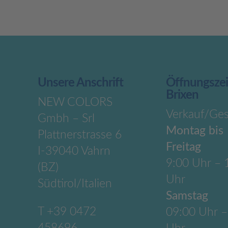
Unsere Anschrift
Öffnungsze
Brixen
NEW COLORS
Verkauf/Ges
Gmbh – Srl
Montag bis
Plattnerstrasse 6
Freitag
I-39040 Vahrn
9:00 Uhr – 
(BZ)
Uhr
Südtirol/Italien
Samstag
T
+39 0472
09:00 Uhr –
458696