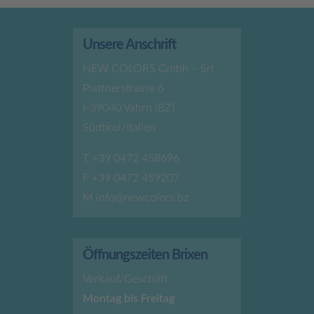
Unsere Anschrift
NEW COLORS Gmbh – Srl
Plattnerstrasse 6
I-39040 Vahrn (BZ)
Südtirol/Italien
T
+39 0472 458696
F +39 0472 459207
M
info@newcolors.bz
Öffnungszeiten Brixen
Verkauf/Geschäft
Montag bis Freitag