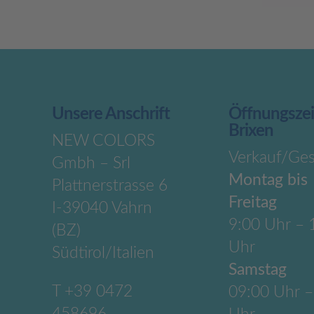
Unsere Anschrift
Öffnungsze
Brixen
NEW COLORS
Verkauf/Ges
Gmbh – Srl
Montag bis
Plattnerstrasse 6
Freitag
I-39040 Vahrn
9:00 Uhr – 
(BZ)
Uhr
Südtirol/Italien
Samstag
T
+39 0472
09:00 Uhr –
458696