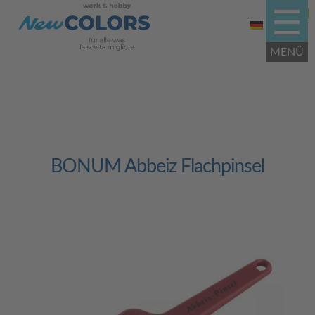
BONUM Abbeiz Flachpinsel