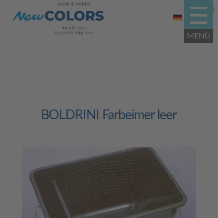
BOLDRINI Farbeimer leer