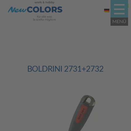
BOLDRINI 2731+2732