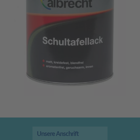
Unsere Anschrift