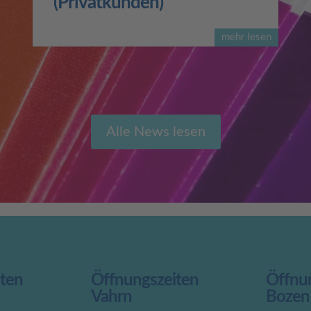
(Privatkunden)
mehr lesen
Alle News lesen
iten
Öffnungszeiten
Öffnu
Vahrn
Bozen