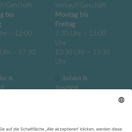
uf/Geschäft
Verkauf/Geschäft
g bis
Montag bis
g
Freitag
hr – 12:00
7:30 Uhr – 12:00
Uhr
 Uhr – 17:30
13:30 Uhr – 17:30
Uhr
hrt &
Anfahrt &
ft
Anschrift