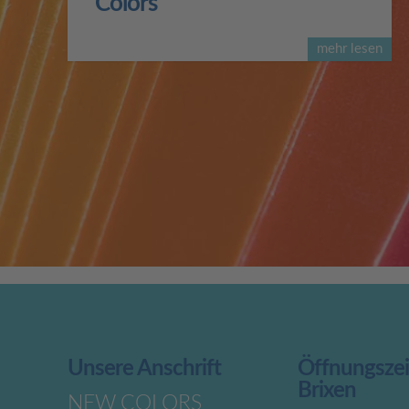
Colors
mehr lesen
Unsere Anschrift
Öffnungsze
Brixen
NEW COLORS