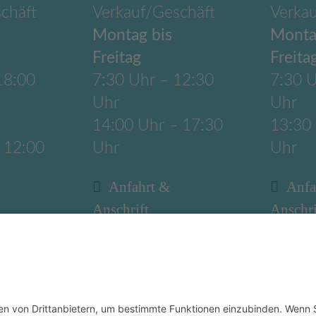
chäft
Verkauf/Geschäft
Verka
Montag bis
Monta
Freitag
Freita
18:00
7:30 Uhr – 12:30
7:30 U
Uhr
Uhr
14:00 Uhr – 17:30
13:30
 12:00
Uhr
Uhr
Anfahrt &
Anfa
Anschrift
Anschri