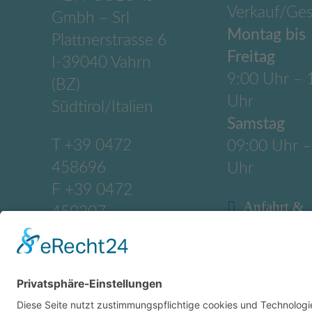
Verkauf/Ges
Gmbh – Srl
Montag bis
Plattnerstrasse 6
Freitag
I-39040 Vahrn
9:00 Uhr – 
(BZ)
Uhr
Südtirol/Italien
Samstag
T
+39 0472
09:00 Uhr –
458696
Uhr
F +39 0472
Anfahrt &
459207
Anschrift
M
info@newcolors.b
z