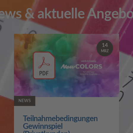
ews & aktuelle Angebo
14
MRZ
NEWS
Teilnahmebedingungen
Gewinnspiel