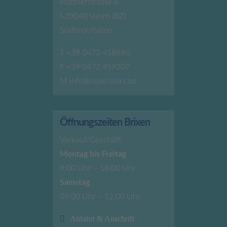
Plattnerstrasse 6
I-39040 Vahrn (BZ)
Südtirol/Italien
T
+39 0472 458696
F +39 0472 459207
M
info@newcolors.bz
Öffnungszeiten Brixen
Verkauf/Geschäft
Montag bis Freitag
9:00 Uhr – 18:00 Uhr
Samstag
09:00 Uhr – 12:00 Uhr
Anfahrt & Anschrift