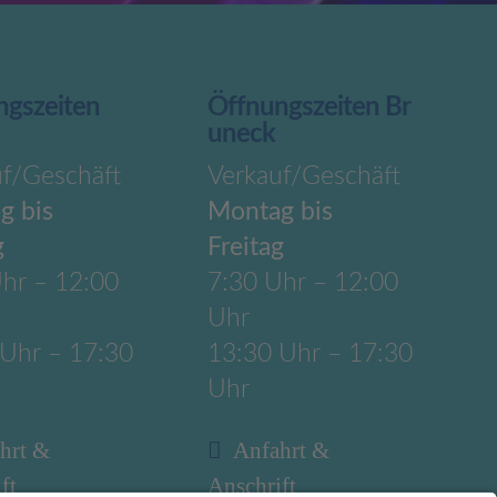
ngszeiten
Öffnungszeiten Br
uneck
uf/Geschäft
Verkauf/Geschäft
g bis
Montag bis
g
Freitag
hr – 12:00
7:30 Uhr – 12:00
Uhr
 Uhr – 17:30
13:30 Uhr – 17:30
Uhr
hrt &
Anfahrt &
ft
Anschrift