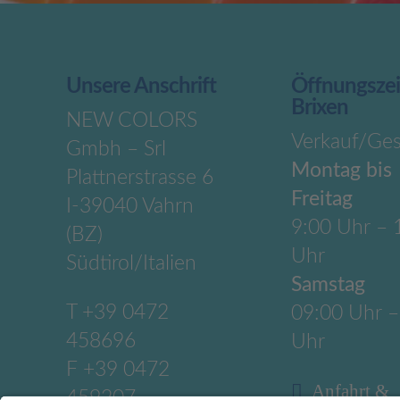
Unsere Anschrift
Öffnungsze
Brixen
NEW COLORS
Verkauf/Ges
Gmbh – Srl
Montag bis
Plattnerstrasse 6
Freitag
I-39040 Vahrn
9:00 Uhr – 
(BZ)
Uhr
Südtirol/Italien
Samstag
T
+39 0472
09:00 Uhr –
458696
Uhr
F +39 0472
Anfahrt &
459207