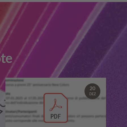
te
20
DEZ