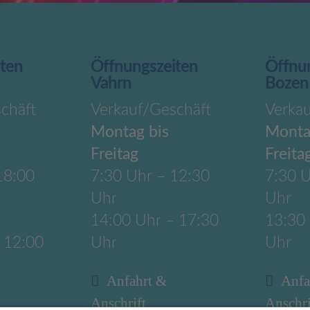
iten
Öffnungszeiten
Öffnu
Vahrn
Bozen
chäft
Verkauf/Geschäft
Verka
Montag bis
Monta
Freitag
Freita
18:00
7:30 Uhr – 12:30
7:30 U
Uhr
Uhr
14:00 Uhr – 17:30
13:30
 12:00
Uhr
Uhr
Anfahrt &
Anfa
Anschrift
Anschri