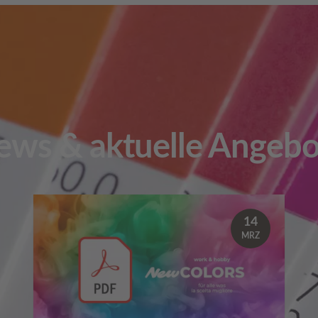
ews & aktuelle Angebo
14
MRZ