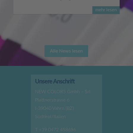
mehr lesen
Alle News lesen
Unsere Anschrift
NEW COLORS Gmbh – Srl
Plattnerstrasse 6
I-39040 Vahrn (BZ)
Südtirol/Italien
T
+39 0472 458696