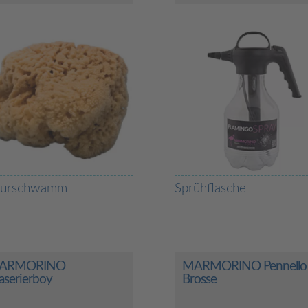
turschwamm
Sprühflasche
ARMORINO
MARMORINO Pennello
serierboy
Brosse