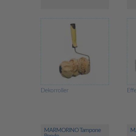
Dekorroller
Eff
MARMORINO Tampone
M