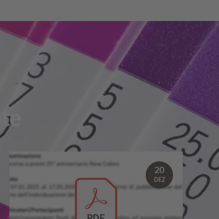
te
20
DEZ