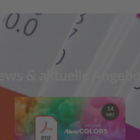
ews & aktuelle Angebo
14
MRZ