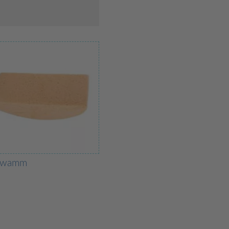
hwamm