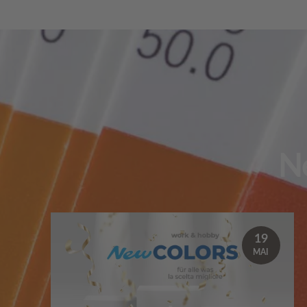
N
19
MAI