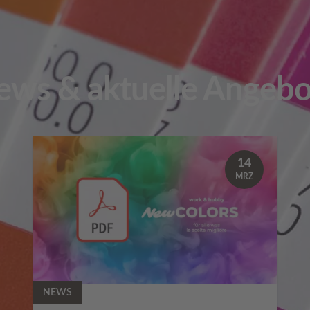
ews & aktuelle Angebo
14
MRZ
NEWS