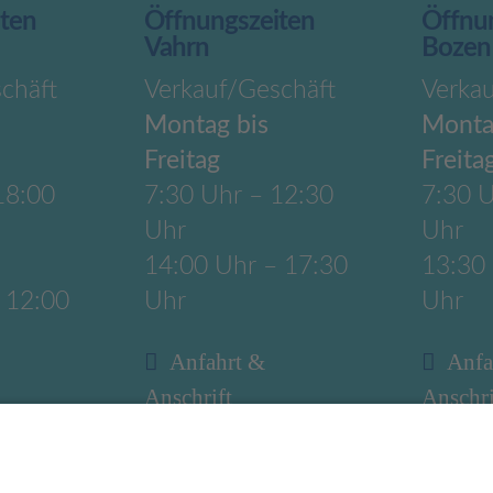
iten
Öffnungszeiten
Öffnu
Vahrn
Bozen
chäft
Verkauf/Geschäft
Verka
Montag bis
Monta
Freitag
Freita
18:00
7:30 Uhr – 12:30
7:30 U
Uhr
Uhr
14:00 Uhr – 17:30
13:30
 12:00
Uhr
Uhr
Anfahrt &
Anfa
Anschrift
Anschri