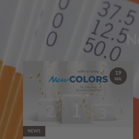
N
19
MAI
NEWS