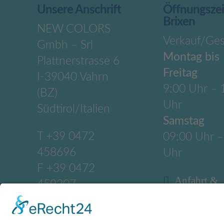
Unsere Anschrift
Öffnungsze
Brixen
NEW COLORS
Verkauf/Ges
Gmbh – Srl
Montag bis
Plattnerstrasse 6
Freitag
I-39040 Vahrn
9:00 Uhr – 
(BZ)
Uhr
Südtirol/Italien
Samstag
T
+39 0472
09:00 Uhr –
458696
Uhr
F +39 0472
Anfahrt &
459207
Anschrift
M
info@newcolors.b