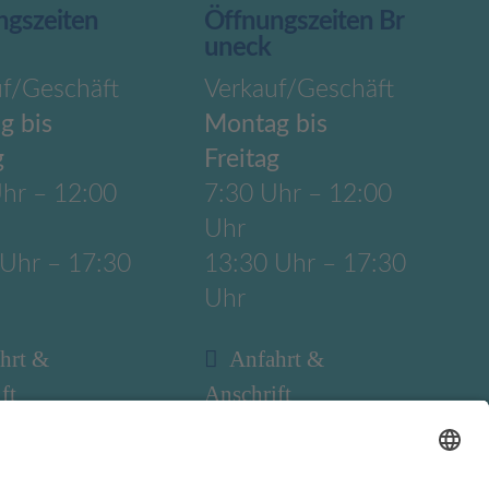
ngszeiten
Öffnungszeiten Br
uneck
uf/Geschäft
Verkauf/Geschäft
g bis
Montag bis
g
Freitag
hr – 12:00
7:30 Uhr – 12:00
Uhr
 Uhr – 17:30
13:30 Uhr – 17:30
Uhr
hrt &
Anfahrt &
ft
Anschrift