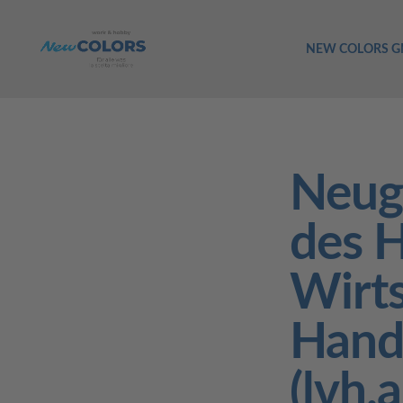
NEW COLORS 
Neug
des 
Wirts
Hand
(lvh.