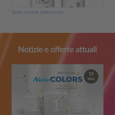
Spray zincante chiaro/scuro.
Notizie e offerte attuali
19
MAG