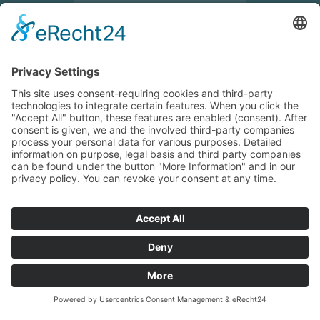
ore 13:30 – 17:30
Indicazioni e indirizzo
Orario Brunico
Vendita/Negozio
Lunedi – Venerdi
ore 7:30 – 12:00
ore 13:30 – 17:30
Indicazioni e indirizzo
NEWCOLORS
CATALOGO
© New Colors GmbH
P.IVA: 02208510210
HOBBISTICA
2023/2024
Privacy
Impressum
powered by trend-media