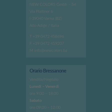
NEW COLORS Gmbh – Srl
Via Plattner 6
I-39040 Varna (BZ)
Alto Adige / Italia
T
+39 0472 458696
F +39 0472 459207
M
info@newcolors.bz
Orario Bressanone
Vendita/Negozio
Lunedi – Venerdi
ore 9:00 – 18:00
Sabato
ore 09:00 – 12:00