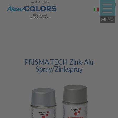
PRISMA TECH Zink-Alu
Spray/Zinkspray