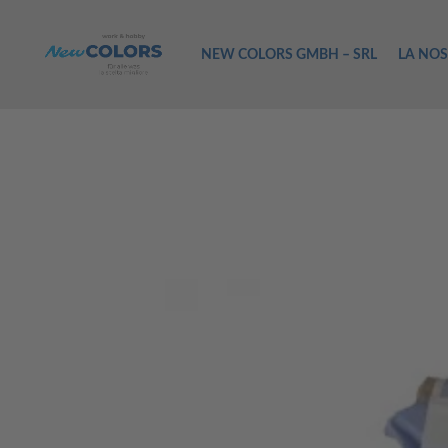
NEW COLORS GMBH – SRL
LA NOS