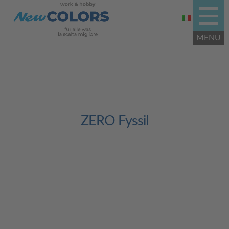
ZERO Fyssil