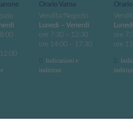
sanone
Orario Varna
Orario
gozio
Vendita/Negozio
Vendi
nerdi
Lunedi – Venerdi
Lunedi
18:00
ore 7:30 – 12:30
ore 7:
ore 14:00 – 17:30
ore 13
 12:00
Indicazioni e
Indi
 e
indirizzo
indiriz