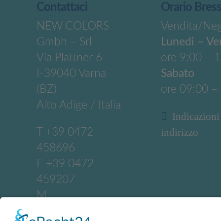
Contattaci
Orario Bres
NEW COLORS
Vendita/Ne
Gmbh – Srl
Lunedi – Ve
Via Plattner 6
ore 9:00 – 
I-39040 Varna
Sabato
(BZ)
ore 09:00 –
Alto Adige / Italia
Indicazioni
T
+39 0472
indirizzo
458696
F +39 0472
459207
M
info@newcolors.b