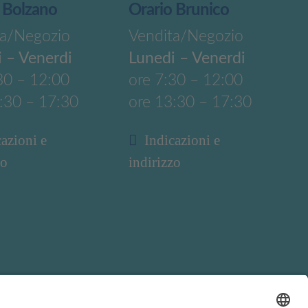
 Bolzano
Orario Brunico
ta/Negozio
Vendita/Negozio
 – Venerdi
Lunedi – Venerdi
30 – 12:00
ore 7:30 – 12:00
:30 – 17:30
ore 13:30 – 17:30
cazioni e
Indicazioni e
zo
indirizzo