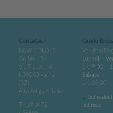
Contattaci
Orario Bres
NEW COLORS
Vendita/Ne
Gmbh – Srl
Lunedi – Ve
Via Plattner 6
ore 9:00 – 
I-39040 Varna
Sabato
(BZ)
ore 09:00 –
Alto Adige / Italia
Indicazioni
T
+39 0472
indirizzo
458696