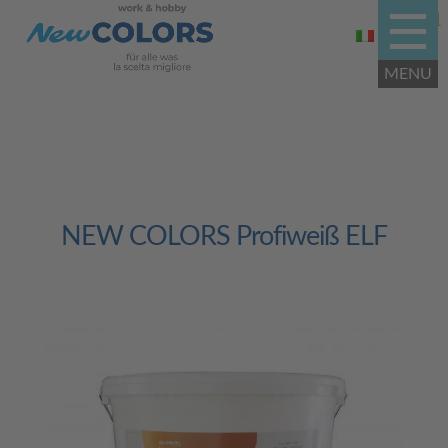
NEW COLORS Profiweiß ELF