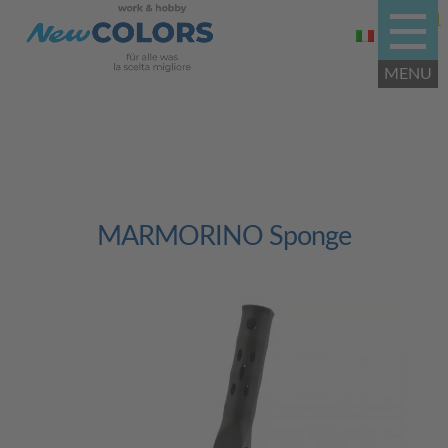
MARMORINO Sponge