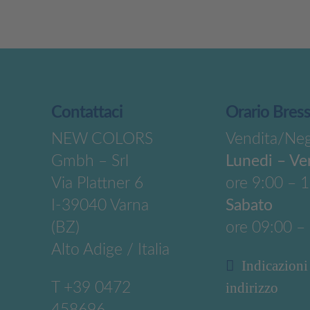
Contattaci
Orario Bres
NEW COLORS
Vendita/Ne
Gmbh – Srl
Lunedi – Ve
Via Plattner 6
ore 9:00 – 
I-39040 Varna
Sabato
(BZ)
ore 09:00 –
Alto Adige / Italia
Indicazioni
T
+39 0472
indirizzo
458696