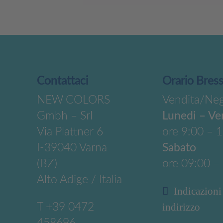
Contattaci
Orario Bres
NEW COLORS
Vendita/Ne
Gmbh – Srl
Lunedi – Ve
Via Plattner 6
ore 9:00 – 
I-39040 Varna
Sabato
(BZ)
ore 09:00 –
Alto Adige / Italia
Indicazioni
T
+39 0472
indirizzo
458696