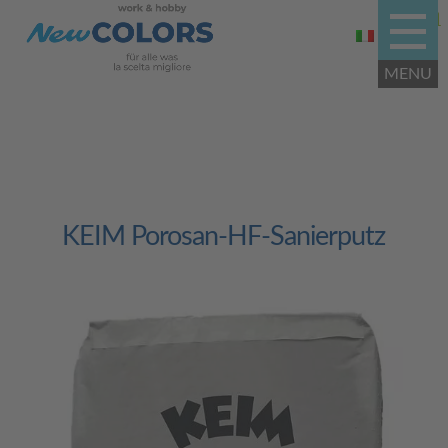
KEIM Porosan-HF-Sanierputz