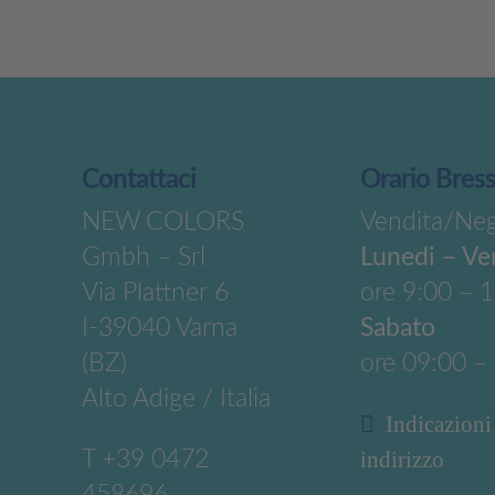
Contattaci
Orario Bres
NEW COLORS
Vendita/Ne
Gmbh – Srl
Lunedi – Ve
Via Plattner 6
ore 9:00 – 
I-39040 Varna
Sabato
(BZ)
ore 09:00 –
Alto Adige / Italia
Indicazioni
T
+39 0472
indirizzo
458696