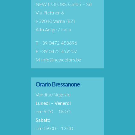
NEW COLORS Gmbh – Srl
Via Plattner 6
I-39040 Varna (BZ)
Alto Adige / Italia
T
+39 0472 458696
F +39 0472 459207
M
info@newcolors.bz
Orario Bressanone
Vendita/Negozio
Lunedi – Venerdi
ore 9:00 – 18:00
Sabato
ore 09:00 – 12:00