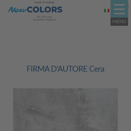
FIRMA D‘AUTORE Cera