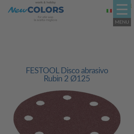
FESTOOL Disco abrasivo
Rubin 2 Ø125