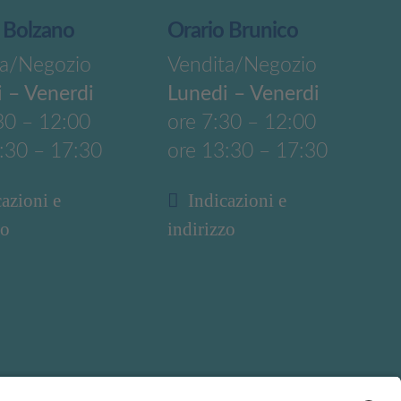
 Bolzano
Orario Brunico
ta/Negozio
Vendita/Negozio
 – Venerdi
Lunedi – Venerdi
30 – 12:00
ore 7:30 – 12:00
:30 – 17:30
ore 13:30 – 17:30
cazioni e
Indicazioni e
zo
indirizzo