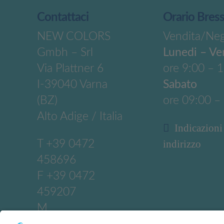
Contattaci
Orario Bres
NEW COLORS
Vendita/Ne
Gmbh – Srl
Lunedi – Ve
Via Plattner 6
ore 9:00 – 
I-39040 Varna
Sabato
(BZ)
ore 09:00 –
Alto Adige / Italia
Indicazioni
T
+39 0472
indirizzo
458696
F +39 0472
459207
M
info@newcolors.b