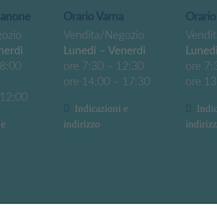
sanone
Orario Varna
Orario
gozio
Vendita/Negozio
Vendi
nerdi
Lunedi – Venerdi
Lunedi
18:00
ore 7:30 – 12:30
ore 7:
ore 14:00 – 17:30
ore 13
 12:00
Indicazioni e
Indi
 e
indirizzo
indiriz